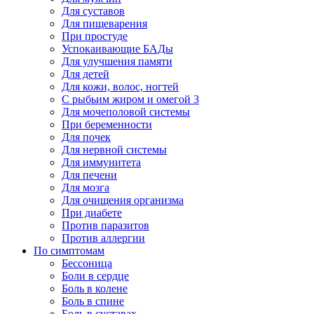
Для суставов
Для пищеварения
При простуде
Успокаивающие БАДы
Для улучшения памяти
Для детей
Для кожи, волос, ногтей
С рыбьим жиром и омегой 3
Для мочеполовой системы
При беременности
Для почек
Для нервной системы
Для иммунитета
Для печени
Для мозга
Для очищения организма
При диабете
Против паразитов
Против аллергии
По симптомам
Бессоница
Боли в сердце
Боль в колене
Боль в спине
Боль в суставах