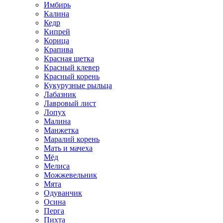
Имбирь
Калина
Кедр
Кипрей
Корица
Крапива
Красная щетка
Красный клевер
Красный корень
Кукурузные рыльца
Лабазник
Лавровый лист
Лопух
Малина
Манжетка
Маралий корень
Мать и мачеха
Мёд
Мелиса
Можжевельник
Мята
Одуванчик
Осина
Перга
Пихта