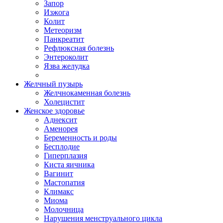
Запор
Изжога
Колит
Метеоризм
Панкреатит
Рефлюксная болезнь
Энтероколит
Язва желудка
Желчный пузырь
Желчнокаменная болезнь
Холецистит
Женское здоровье
Аднексит
Аменорея
Беременность и роды
Бесплодие
Гиперплазия
Киста яичника
Вагинит
Мастопатия
Климакс
Миома
Молочница
Нарушения менструального цикла