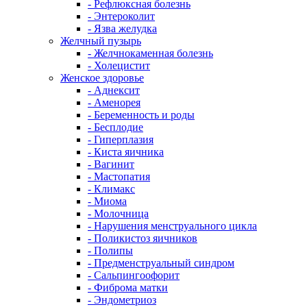
- Рефлюксная болезнь
- Энтероколит
- Язва желудка
Желчный пузырь
- Желчнокаменная болезнь
- Холецистит
Женское здоровье
- Аднексит
- Аменорея
- Беременность и роды
- Бесплодие
- Гиперплазия
- Киста яичника
- Вагинит
- Мастопатия
- Климакс
- Миома
- Молочница
- Нарушения менструального цикла
- Поликистоз яичников
- Полипы
- Предменструальный синдром
- Сальпингоофорит
- Фиброма матки
- Эндометриоз