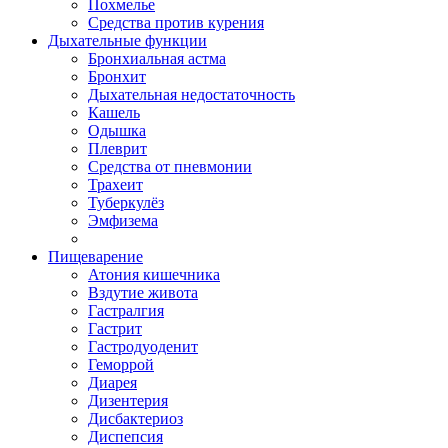
Похмелье
Средства против курения
Дыхательные функции
Бронхиальная астма
Бронхит
Дыхательная недостаточность
Кашель
Одышка
Плеврит
Средства от пневмонии
Трахеит
Туберкулёз
Эмфизема
Пищеварение
Атония кишечника
Вздутие живота
Гастралгия
Гастрит
Гастродуоденит
Геморрой
Диарея
Дизентерия
Дисбактериоз
Диспепсия