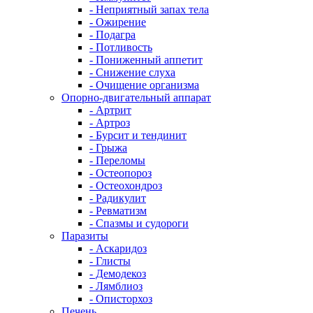
- Неприятный запах тела
- Ожирение
- Подагра
- Потливость
- Пониженный аппетит
- Снижение слуха
- Очищение организма
Опорно-двигательный аппарат
- Артрит
- Артроз
- Бурсит и тендинит
- Грыжа
- Переломы
- Остеопороз
- Остеохондроз
- Радикулит
- Ревматизм
- Спазмы и судороги
Паразиты
- Аскаридоз
- Глисты
- Демодекоз
- Лямблиоз
- Описторхоз
Печень