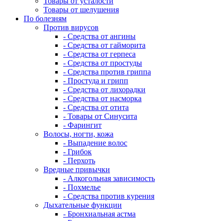
Товары от усталости
Товары от шелушения
По болезням
Против вирусов
- Средства от ангины
- Средства от гайморита
- Средства от герпеса
- Средства от простуды
- Средства против гриппа
- Простуда и грипп
- Средства от лихорадки
- Средства от насморка
- Средства от отита
- Товары от Синусита
- Фарингит
Волосы, ногти, кожа
- Выпадение волос
- Грибок
- Перхоть
Вредные привычки
- Алкогольная зависимость
- Похмелье
- Средства против курения
Дыхательные функции
- Бронхиальная астма