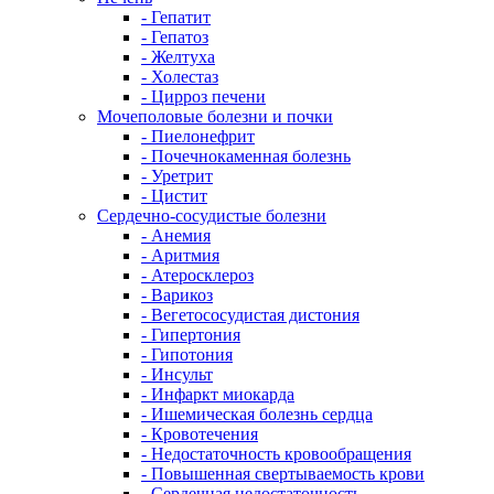
- Гепатит
- Гепатоз
- Желтуха
- Холестаз
- Цирроз печени
Мочеполовые болезни и почки
- Пиелонефрит
- Почечнокаменная болезнь
- Уретрит
- Цистит
Сердечно-сосудистые болезни
- Анемия
- Аритмия
- Атеросклероз
- Варикоз
- Вегетососудистая дистония
- Гипертония
- Гипотония
- Инсульт
- Инфаркт миокарда
- Ишемическая болезнь сердца
- Кровотечения
- Недостаточность кровообращения
- Повышенная свертываемость крови
- Сердечная недостаточность