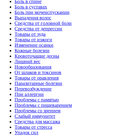
Боль в спине
Боль в суставах
Боль при мочеиспускании
Выпадения волос
Средства от головной боли
Средства от депрессии
Товары от зуда
Товары от изжоги
Изменение осанки
Кожные болезни
Кровоточащие десны
Лишний вес
Новообразования
От шлаков и токсинов
Товары от оравления
Паразитарные болезни
Перевозбуждение
При аллергии
Проблемы с памятью
Проблемы с пищеварением
Проблемы со зрением
Слабый иммунитет
Средства для массажа
Товары от стресса
Упадок сил