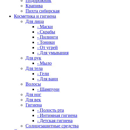
Подорожник
Крапива
Пихта сибирская
Косметика и гигиена
Для лица
- Маски
- Скрабы
- Пилинги
- Тоники
- От угрей
- Для умывания
Для рук
- Мыло
Для тела
- Гели
- Для ванн
Волосы
- Шампуни
Для ног
Для век
Гигиена
- Полость рта
- Интимная гигиена
- Детская гигиена
Солнцезащитные средства