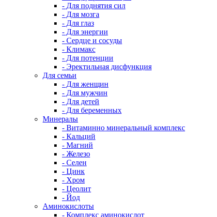
- Для поднятия сил
- Для мозга
- Для глаз
- Для энергии
- Сердце и сосуды
- Климакс
- Для потенции
- Эректильная дисфункция
Для семьи
- Для женщин
- Для мужчин
- Для детей
- Для беременных
Минералы
- Витаминно минеральный комплекс
- Кальций
- Магний
- Железо
- Селен
- Цинк
- Хром
- Цеолит
- Йод
Аминокислоты
- Комплекс аминокислот