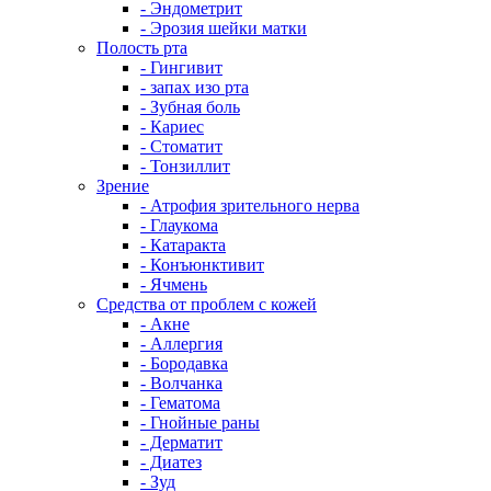
- Эндометрит
- Эрозия шейки матки
Полость рта
- Гингивит
- запах изо рта
- Зубная боль
- Кариес
- Стоматит
- Тонзиллит
Зрение
- Атрофия зрительного нерва
- Глаукома
- Катаракта
- Конъюнктивит
- Ячмень
Средства от проблем с кожей
- Акне
- Аллергия
- Бородавка
- Волчанка
- Гематома
- Гнойные раны
- Дерматит
- Диатез
- Зуд