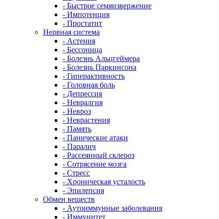
- Быстрое семяизвержение
- Импотенция
- Простатит
Нервная система
- Астения
- Бессоница
- Болезнь Альцгеймера
- Болезнь Паркинсона
- Гиперактивность
- Головная боль
- Депрессия
- Невралгия
- Невроз
- Неврастения
- Память
- Панические атаки
- Паралич
- Рассеянный склероз
- Сотрясение мозга
- Стресс
- Хроническая усталость
- Эпилепсия
Обмен веществ
- Аутоиммунные заболевания
- Иммунитет