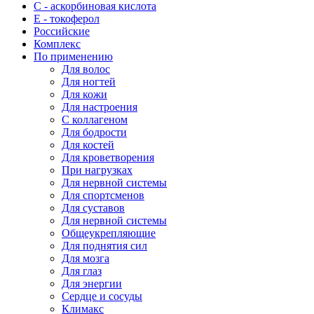
С - аскорбиновая кислота
Е - токоферол
Российские
Комплекс
По применению
Для волос
Для ногтей
Для кожи
Для настроения
С коллагеном
Для бодрости
Для костей
Для кроветворения
При нагрузках
Для нервной системы
Для спортсменов
Для суставов
Для нервной системы
Общеукрепляющие
Для поднятия сил
Для мозга
Для глаз
Для энергии
Сердце и сосуды
Климакс