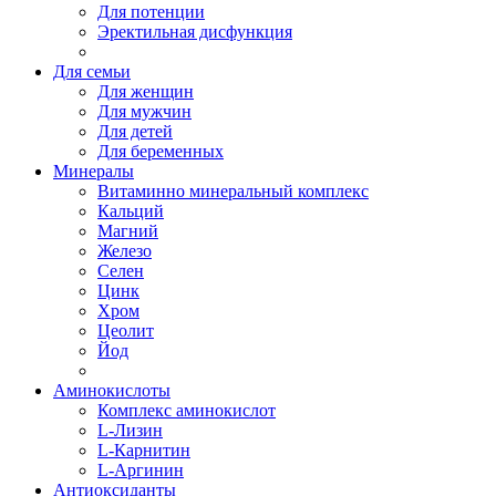
Для потенции
Эректильная дисфункция
Для семьи
Для женщин
Для мужчин
Для детей
Для беременных
Минералы
Витаминно минеральный комплекс
Кальций
Магний
Железо
Селен
Цинк
Хром
Цеолит
Йод
Аминокислоты
Комплекс аминокислот
L-Лизин
L-Карнитин
L-Аргинин
Антиоксиданты