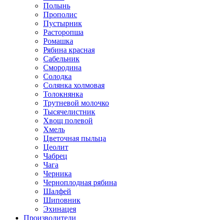
Полынь
Прополис
Пустырник
Расторопша
Ромашка
Рябина красная
Сабельник
Смородина
Солодка
Солянка холмовая
Толокнянка
Трутневой молочко
Тысячелистник
Хвощ полевой
Хмель
Цветочная пыльца
Цеолит
Чабрец
Чага
Черника
Черноплодная рябина
Шалфей
Шиповник
Эхинацея
Производители