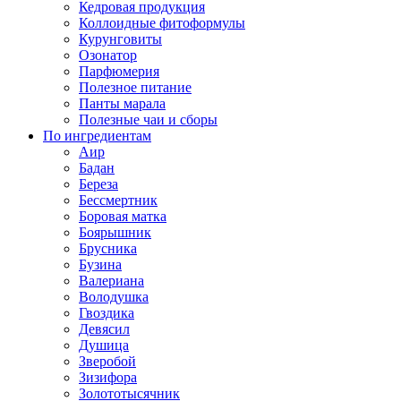
Кедровая продукция
Коллоидные фитоформулы
Курунговиты
Озонатор
Парфюмерия
Полезное питание
Панты марала
Полезные чаи и сборы
По ингредиентам
Аир
Бадан
Береза
Бессмертник
Боровая матка
Боярышник
Брусника
Бузина
Валериана
Володушка
Гвоздика
Девясил
Душица
Зверобой
Зизифора
Золототысячник