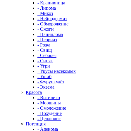
- Крапивница
- Липома
- Микоз
- Нейродермит
- Обморожение
- Ожоги
- Папиллома
- Псориаз
- Рожа
- Свищ
- Себорея
- Синяк
- Угри
- Укусы насекомых
- Ушиб
- Фурункулёз
- Экзема
Красота
- Витилиго
- Морщины
- Омоложение
- Похудение
- Целлюлит
Потенция
- Аденома