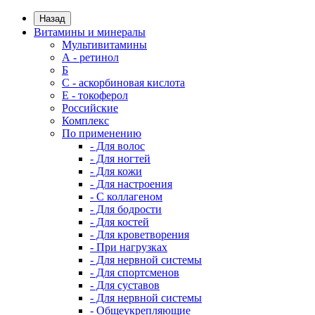
Назад
Витамины и минералы
Мультивитамины
А - ретинол
Б
С - аскорбиновая кислота
Е - токоферол
Российские
Комплекс
По применению
- Для волос
- Для ногтей
- Для кожи
- Для настроения
- С коллагеном
- Для бодрости
- Для костей
- Для кроветворения
- При нагрузках
- Для нервной системы
- Для спортсменов
- Для суставов
- Для нервной системы
- Общеукрепляющие