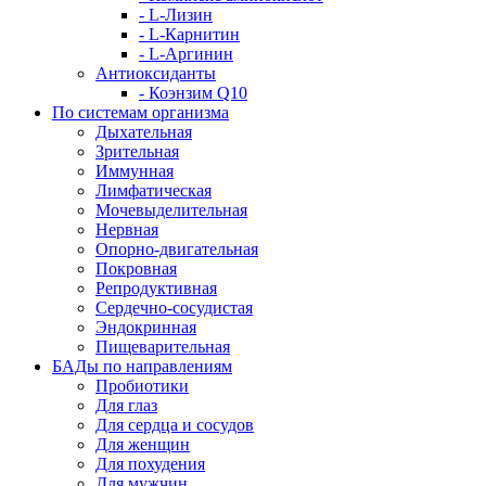
- L-Лизин
- L-Карнитин
- L-Аргинин
Антиоксиданты
- Коэнзим Q10
По системам организма
Дыхательная
Зрительная
Иммунная
Лимфатическая
Мочевыделительная
Нервная
Опорно-двигательная
Покровная
Репродуктивная
Сердечно-сосудистая
Эндокринная
Пищеварительная
БАДы по направлениям
Пробиотики
Для глаз
Для сердца и сосудов
Для женщин
Для похудения
Для мужчин