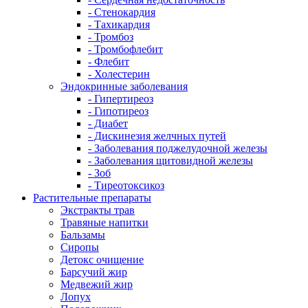
- Стенокардия
- Тахикардия
- Тромбоз
- Тромбофлебит
- Флебит
- Холестерин
Эндокринные заболевания
- Гипертиреоз
- Гипотиреоз
- Диабет
- Дискинезия желчных путей
- Заболевания поджелудочной железы
- Заболевания щитовидной железы
- Зоб
- Тиреотоксикоз
Растительные препараты
Экстракты трав
Травяные напитки
Бальзамы
Сиропы
Детокс очищение
Барсучий жир
Медвежий жир
Лопух