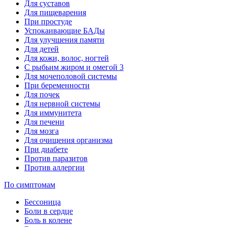
Для суставов
Для пищеварения
При простуде
Успокаивающие БАДы
Для улучшения памяти
Для детей
Для кожи, волос, ногтей
С рыбьим жиром и омегой 3
Для мочеполовой системы
При беременности
Для почек
Для нервной системы
Для иммунитета
Для печени
Для мозга
Для очищения организма
При диабете
Против паразитов
Против аллергии
По симптомам
Бессоница
Боли в сердце
Боль в колене