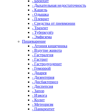
- Бронхит
- Дыхательная недостаточность
- Кашель
- Одышка
- Плеврит
- Средства от пневмонии
- Трахеит
- Туберкулёз
- Эмфизема
Пищеварение
- Атония кишечника
- Вздутие живота
- Гастралгия
- Гастрит
- Гастродуоденит
- Геморрой
- Диарея
- Дизентерия
- Дисбактериоз
- Диспепсия
- Запор
- Изжога
- Колит
- Метеоризм
- Панкреатит