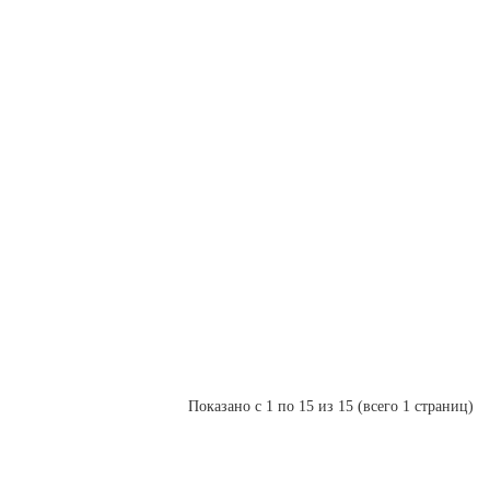
Плёнк
Полим
для
ускор
зажив
убира
боль
Флавигран-
очанка,
гранулы,
120
г
Показано с 1 по 15 из 15 (всего 1 страниц)