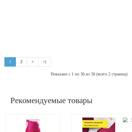
для
лица
Sachel
Liposa
all
inclus
увлаж
1
2
>
>|
Показано с 1 по 30 из 50 (всего 2 страниц)
Рекомендуемые товары