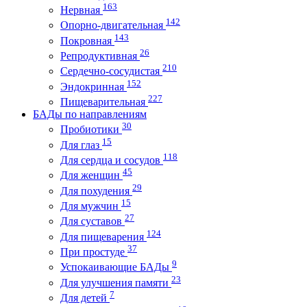
163
Нервная
142
Опорно-двигательная
143
Покровная
26
Репродуктивная
210
Сердечно-сосудистая
152
Эндокринная
227
Пищеварительная
БАДы по направлениям
30
Пробиотики
15
Для глаз
118
Для сердца и сосудов
45
Для женщин
29
Для похудения
15
Для мужчин
27
Для суставов
124
Для пищеварения
37
При простуде
9
Успокаивающие БАДы
23
Для улучшения памяти
7
Для детей