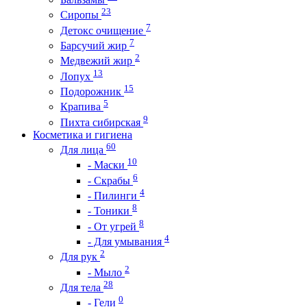
23
Сиропы
7
Детокс очищение
7
Барсучий жир
2
Медвежий жир
13
Лопух
15
Подорожник
5
Крапива
9
Пихта сибирская
Косметика и гигиена
60
Для лица
10
- Маски
6
- Скрабы
4
- Пилинги
8
- Тоники
8
- От угрей
4
- Для умывания
2
Для рук
2
- Мыло
28
Для тела
0
- Гели