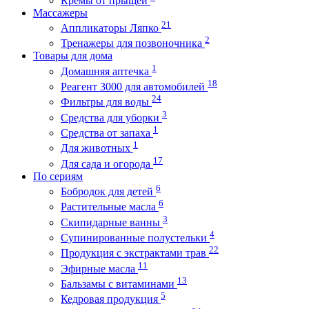
Кремы от прыщей
Массажеры
21
Аппликаторы Ляпко
2
Тренажеры для позвоночника
Товары для дома
1
Домашняя аптечка
18
Реагент 3000 для автомобилей
24
Фильтры для воды
3
Средства для уборки
1
Средства от запаха
1
Для животных
17
Для сада и огорода
По сериям
6
Бобродок для детей
6
Растительные масла
3
Скипидарные ванны
4
Супинированные полустельки
22
Продукция с экстрактами трав
11
Эфирные масла
13
Бальзамы с витаминами
5
Кедровая продукция