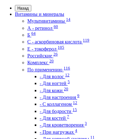
Назад
Витамины и минералы
14
Мультивитамины
60
А - ретинол
64
Б
119
С - аскорбиновая кислота
105
Е - токоферол
26
Российские
20
Комплекс
116
По применению
12
- Для волос
5
- Для ногтей
20
- Для кожи
9
- Для настроения
12
- С коллагеном
15
- Для бодрости
7
- Для костей
3
- Для кроветворения
4
- При нагрузках
11
- Для нервной системы