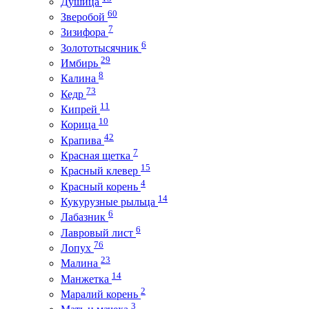
Душица
60
Зверобой
7
Зизифора
6
Золототысячник
29
Имбирь
8
Калина
73
Кедр
11
Кипрей
10
Корица
42
Крапива
7
Красная щетка
15
Красный клевер
4
Красный корень
14
Кукурузные рыльца
6
Лабазник
6
Лавровый лист
76
Лопух
23
Малина
14
Манжетка
2
Маралий корень
3