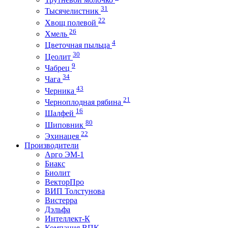
31
Тысячелистник
22
Хвощ полевой
26
Хмель
4
Цветочная пыльца
30
Цеолит
9
Чабрец
34
Чага
43
Черника
21
Черноплодная рябина
16
Шалфей
80
Шиповник
22
Эхинацея
Производители
Арго ЭМ-1
Биакс
Биолит
ВекторПро
ВИП Толстунова
Вистерра
Дэльфа
Интеллект-К
Компания ВПК