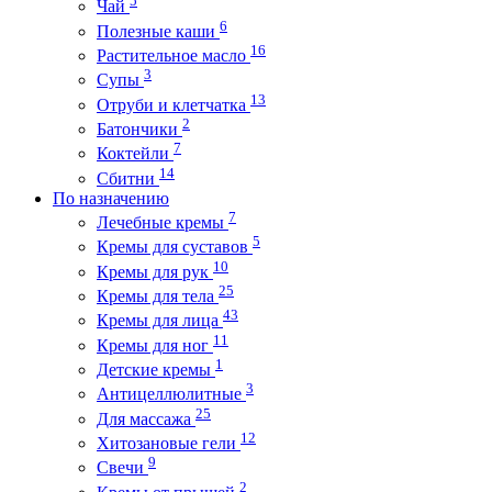
5
Чай
6
Полезные каши
16
Растительное масло
3
Супы
13
Отруби и клетчатка
2
Батончики
7
Коктейли
14
Сбитни
По назначению
7
Лечебные кремы
5
Кремы для суставов
10
Кремы для рук
25
Кремы для тела
43
Кремы для лица
11
Кремы для ног
1
Детские кремы
3
Антицеллюлитные
25
Для массажа
12
Хитозановые гели
9
Свечи
2