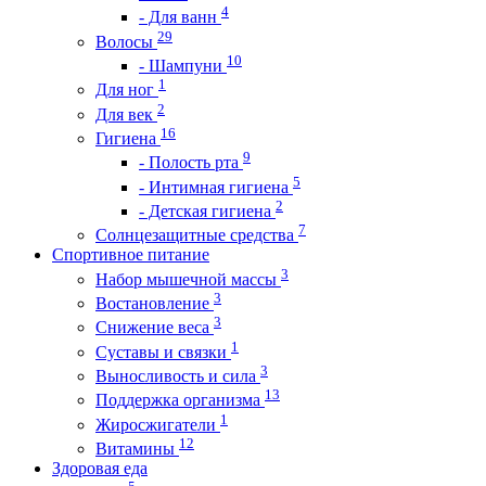
4
- Для ванн
29
Волосы
10
- Шампуни
1
Для ног
2
Для век
16
Гигиена
9
- Полость рта
5
- Интимная гигиена
2
- Детская гигиена
7
Солнцезащитные средства
Спортивное питание
3
Набор мышечной массы
3
Востановление
3
Снижение веса
1
Суставы и связки
3
Выносливость и сила
13
Поддержка организма
1
Жиросжигатели
12
Витамины
Здоровая еда