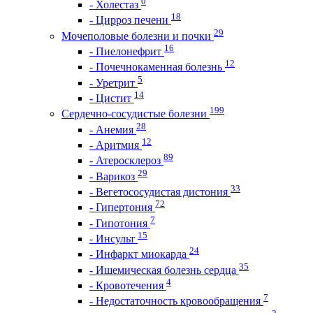
0
- Холестаз
18
- Цирроз печени
29
Мочеполовые болезни и почки
16
- Пиелонефрит
12
- Почечнокаменная болезнь
5
- Уретрит
14
- Цистит
199
Сердечно-сосудистые болезни
28
- Анемия
12
- Аритмия
89
- Атеросклероз
29
- Варикоз
33
- Вегетососудистая дистония
72
- Гипертония
7
- Гипотония
15
- Инсульт
24
- Инфаркт миокарда
35
- Ишемическая болезнь сердца
4
- Кровотечения
7
- Недостаточность кровообращения
2