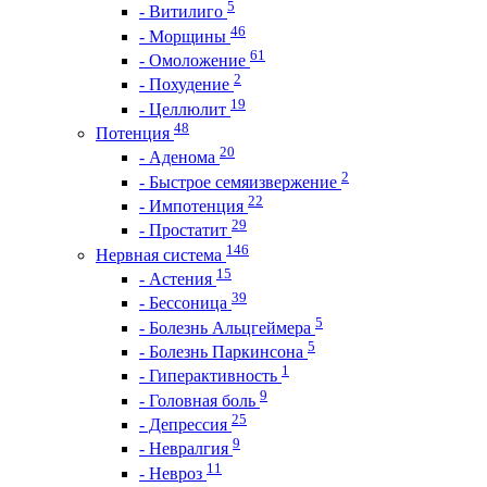
5
- Витилиго
46
- Морщины
61
- Омоложение
2
- Похудение
19
- Целлюлит
48
Потенция
20
- Аденома
2
- Быстрое семяизвержение
22
- Импотенция
29
- Простатит
146
Нервная система
15
- Астения
39
- Бессоница
5
- Болезнь Альцгеймера
5
- Болезнь Паркинсона
1
- Гиперактивность
9
- Головная боль
25
- Депрессия
9
- Невралгия
11
- Невроз