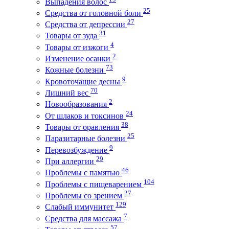
Выпадения волос
25
Средства от головной боли
27
Средства от депрессии
31
Товары от зуда
4
Товары от изжоги
2
Изменение осанки
73
Кожные болезни
9
Кровоточащие десны
70
Лишний вес
2
Новообразования
24
От шлаков и токсинов
38
Товары от оравления
25
Паразитарные болезни
9
Перевозбуждение
29
При аллергии
46
Проблемы с памятью
104
Проблемы с пищеварением
27
Проблемы со зрением
129
Слабый иммунитет
7
Средства для массажа
57