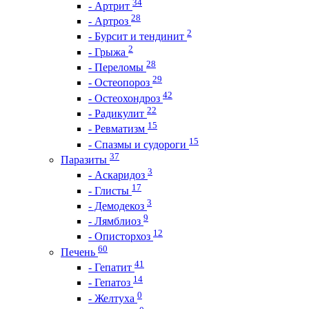
34
- Артрит
28
- Артроз
2
- Бурсит и тендинит
2
- Грыжа
28
- Переломы
29
- Остеопороз
42
- Остеохондроз
22
- Радикулит
15
- Ревматизм
15
- Спазмы и судороги
37
Паразиты
3
- Аскаридоз
17
- Глисты
3
- Демодекоз
9
- Лямблиоз
12
- Описторхоз
60
Печень
41
- Гепатит
14
- Гепатоз
0
- Желтуха