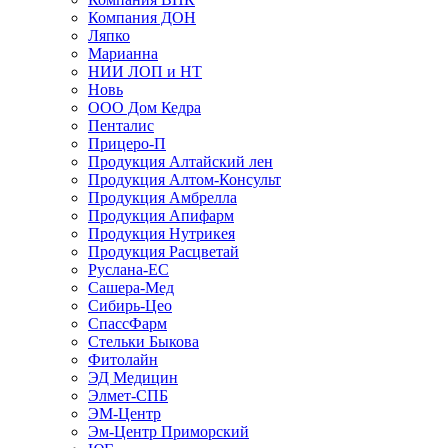
Компания ДОН
Ляпко
Марианна
НИИ ЛОП и НТ
Новь
ООО Дом Кедра
Пенталис
Прицеро-П
Продукция Алтайский лен
Продукция Алтом-Консульт
Продукция Амбрелла
Продукция Апифарм
Продукция Нутрикея
Продукция Расцветай
Руслана-ЕС
Сашера-Мед
Сибирь-Цео
СпассФарм
Стельки Быкова
Фитолайн
ЭД Медицин
Элмет-СПБ
ЭМ-Центр
Эм-Центр Приморский