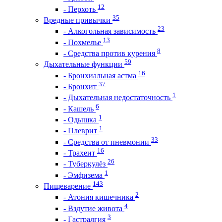
12
- Перхоть
35
Вредные привычки
23
- Алкогольная зависимость
13
- Похмелье
8
- Средства против курения
59
Дыхательные функции
16
- Бронхиальная астма
37
- Бронхит
1
- Дыхательная недостаточность
6
- Кашель
1
- Одышка
1
- Плеврит
33
- Средства от пневмонии
16
- Трахеит
26
- Туберкулёз
1
- Эмфизема
143
Пищеварение
2
- Атония кишечника
4
- Вздутие живота
3
- Гастралгия