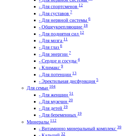
12
- Для спортсменов
7
- Для суставов
6
- Для нервной системы
18
- Общеукрепляющие
12
- Для поднятия сил
11
- Для мозга
6
- Для глаз
7
- Для энергии
4
- Сердце и сосуды
9
- Климакс
13
- Для потенции
5
- Эректильная дисфункция
104
Для семьи
51
- Для женщин
20
- Для мужчин
19
- Для детей
19
- Для беременных
112
Минералы
39
- Витаминно минеральный комплекс
32
- Кальций