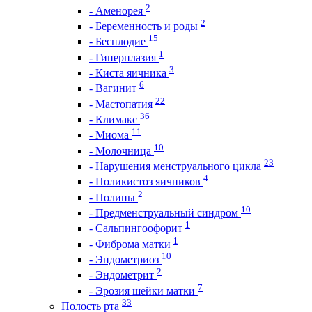
2
- Аменорея
2
- Беременность и роды
15
- Бесплодие
1
- Гиперплазия
3
- Киста яичника
6
- Вагинит
22
- Мастопатия
36
- Климакс
11
- Миома
10
- Молочница
23
- Нарушения менструального цикла
4
- Поликистоз яичников
2
- Полипы
10
- Предменструальный синдром
1
- Сальпингоофорит
1
- Фиброма матки
10
- Эндометриоз
2
- Эндометрит
7
- Эрозия шейки матки
33
Полость рта