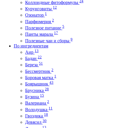
24
Коллоидные фитоформулы
12
Курунговиты
1
Озонатор
2
Парфюмерия
5
Полезное питание
17
Панты марала
9
Полезные чаи и сборы
По ингредиентам
13
Аир
22
Бадан
51
Береза
2
Бессмертник
1
Боровая матка
43
Боярышник
28
Брусника
15
Бузина
2
Валериана
11
Володушка
18
Гвоздика
30
Девясил
13