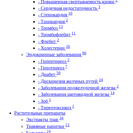
- Повышенная свертываемость крови
3
- Сердечная недостаточность
10
- Стенокардия
2
- Тахикардия
13
- Тромбоз
11
- Тромбофлебит
2
- Флебит
26
- Холестерин
96
Эндокринные заболевания
2
- Гипертиреоз
7
- Гипотиреоз
59
- Диабет
24
- Дискинезия желчных путей
2
- Заболевания поджелудочной железы
14
- Заболевания щитовидной железы
1
- Зоб
1
- Тиреотоксикоз
Растительные препараты
34
Экстракты трав
13
Травяные напитки
24
Бальзамы