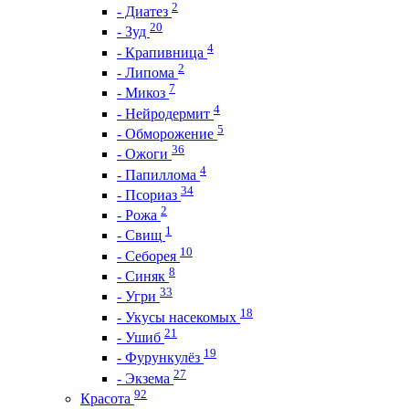
2
- Диатез
20
- Зуд
4
- Крапивница
2
- Липома
7
- Микоз
4
- Нейродермит
5
- Обморожение
36
- Ожоги
4
- Папиллома
34
- Псориаз
2
- Рожа
1
- Свищ
10
- Себорея
8
- Синяк
33
- Угри
18
- Укусы насекомых
21
- Ушиб
19
- Фурункулёз
27
- Экзема
92
Красота