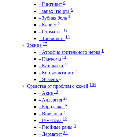
9
- Гингивит
8
- запах изо рта
3
- Зубная боль
5
- Кариес
12
- Стоматит
13
- Тонзиллит
27
Зрение
1
- Атрофия зрительного нерва
12
- Глаукома
13
- Катаракта
7
- Конъюнктивит
1
- Ячмень
164
Средства от проблем с кожей
13
- Акне
28
- Аллергия
6
- Бородавка
3
- Волчанка
12
- Гематома
5
- Гнойные раны
34
- Дерматит