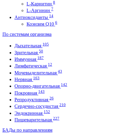
8
L-Карнитин
7
L-Аргинин
14
Антиоксиданты
6
Коэнзим Q10
По системам организма
105
Дыхательная
50
Зрительная
187
Иммунная
12
Лимфатическая
43
Мочевыделительная
163
Нервная
142
Опорно-двигательная
143
Покровная
26
Репродуктивная
210
Сердечно-сосудистая
152
Эндокринная
227
Пищеварительная
БАДы по направлениям