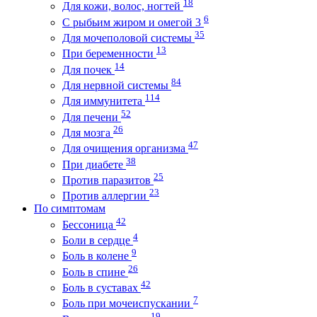
18
Для кожи, волос, ногтей
6
С рыбьим жиром и омегой 3
35
Для мочеполовой системы
13
При беременности
14
Для почек
84
Для нервной системы
114
Для иммунитета
52
Для печени
26
Для мозга
47
Для очищения организма
38
При диабете
25
Против паразитов
23
Против аллергии
По симптомам
42
Бессоница
4
Боли в сердце
9
Боль в колене
26
Боль в спине
42
Боль в суставах
7
Боль при мочеиспускании
19