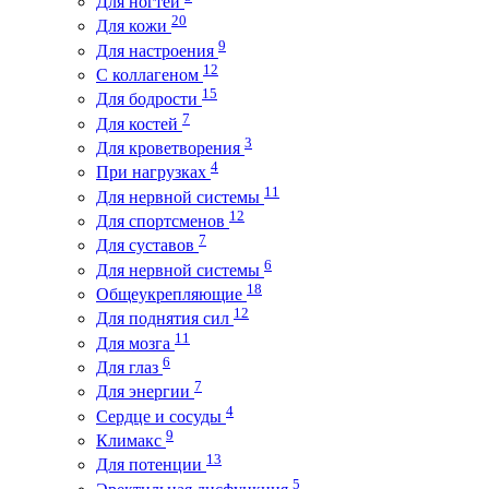
Для ногтей
20
Для кожи
9
Для настроения
12
С коллагеном
15
Для бодрости
7
Для костей
3
Для кроветворения
4
При нагрузках
11
Для нервной системы
12
Для спортсменов
7
Для суставов
6
Для нервной системы
18
Общеукрепляющие
12
Для поднятия сил
11
Для мозга
6
Для глаз
7
Для энергии
4
Сердце и сосуды
9
Климакс
13
Для потенции
5