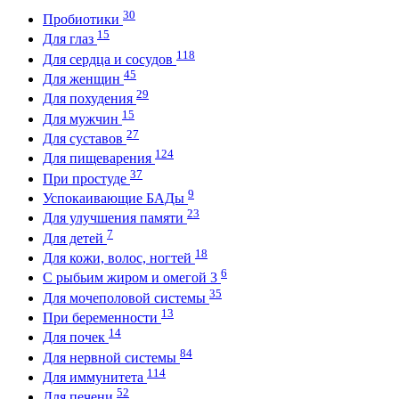
30
Пробиотики
15
Для глаз
118
Для сердца и сосудов
45
Для женщин
29
Для похудения
15
Для мужчин
27
Для суставов
124
Для пищеварения
37
При простуде
9
Успокаивающие БАДы
23
Для улучшения памяти
7
Для детей
18
Для кожи, волос, ногтей
6
С рыбьим жиром и омегой 3
35
Для мочеполовой системы
13
При беременности
14
Для почек
84
Для нервной системы
114
Для иммунитета
52
Для печени