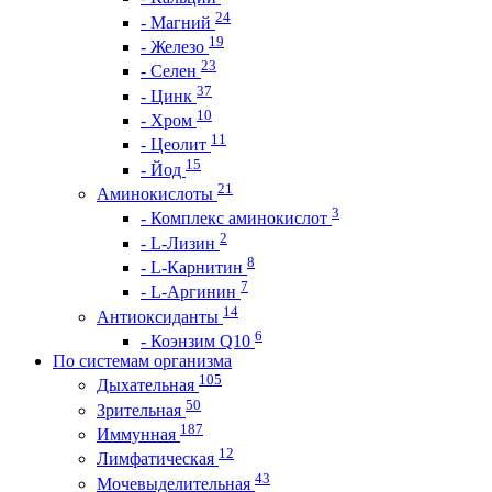
24
- Магний
19
- Железо
23
- Селен
37
- Цинк
10
- Хром
11
- Цеолит
15
- Йод
21
Аминокислоты
3
- Комплекс аминокислот
2
- L-Лизин
8
- L-Карнитин
7
- L-Аргинин
14
Антиоксиданты
6
- Коэнзим Q10
По системам организма
105
Дыхательная
50
Зрительная
187
Иммунная
12
Лимфатическая
43
Мочевыделительная