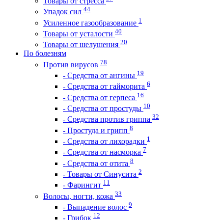
Товары от стресса
44
Упадок сил
1
Усиленное газообразование
40
Товары от усталости
20
Товары от шелушения
По болезням
78
Против вирусов
19
- Средства от ангины
6
- Средства от гайморита
16
- Средства от герпеса
10
- Средства от простуды
32
- Средства против гриппа
8
- Простуда и грипп
1
- Средства от лихорадки
7
- Средства от насморка
8
- Средства от отита
2
- Товары от Синусита
11
- Фарингит
33
Волосы, ногти, кожа
9
- Выпадение волос
12
- Грибок