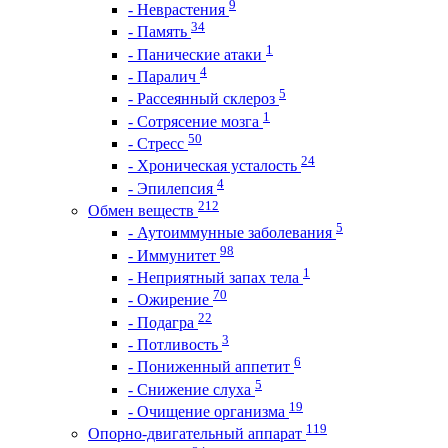
9
- Неврастения
34
- Память
1
- Панические атаки
4
- Паралич
5
- Рассеянный склероз
1
- Сотрясение мозга
50
- Стресс
24
- Хроническая усталость
4
- Эпилепсия
212
Обмен веществ
5
- Аутоиммунные заболевания
98
- Иммунитет
1
- Неприятный запах тела
70
- Ожирение
22
- Подагра
3
- Потливость
6
- Пониженный аппетит
5
- Снижение слуха
19
- Очищение организма
119
Опорно-двигательный аппарат