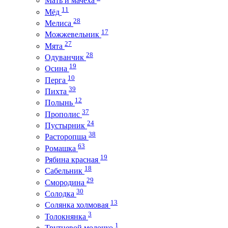
Мать и мачеха
11
Мёд
28
Мелиса
17
Можжевельник
27
Мята
28
Одуванчик
19
Осина
10
Перга
39
Пихта
12
Полынь
37
Прополис
24
Пустырник
38
Расторопша
63
Ромашка
19
Рябина красная
18
Сабельник
29
Смородина
30
Солодка
13
Солянка холмовая
3
Толокнянка
1
Трутневой молочко