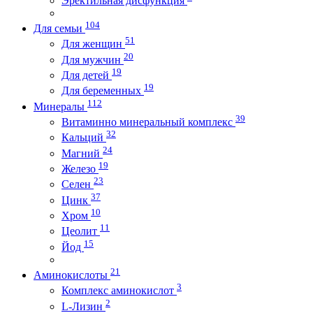
Эректильная дисфункция
104
Для семьи
51
Для женщин
20
Для мужчин
19
Для детей
19
Для беременных
112
Минералы
39
Витаминно минеральный комплекс
32
Кальций
24
Магний
19
Железо
23
Селен
37
Цинк
10
Хром
11
Цеолит
15
Йод
21
Аминокислоты
3
Комплекс аминокислот
2
L-Лизин