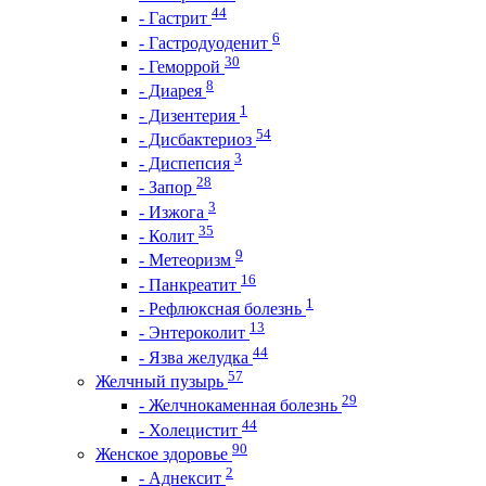
44
- Гастрит
6
- Гастродуоденит
30
- Геморрой
8
- Диарея
1
- Дизентерия
54
- Дисбактериоз
3
- Диспепсия
28
- Запор
3
- Изжога
35
- Колит
9
- Метеоризм
16
- Панкреатит
1
- Рефлюксная болезнь
13
- Энтероколит
44
- Язва желудка
57
Желчный пузырь
29
- Желчнокаменная болезнь
44
- Холецистит
90
Женское здоровье
2
- Аднексит