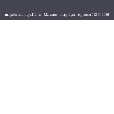
magazin-zdorovya112.ru - Магазин товаров для здоровья 112 © 2026